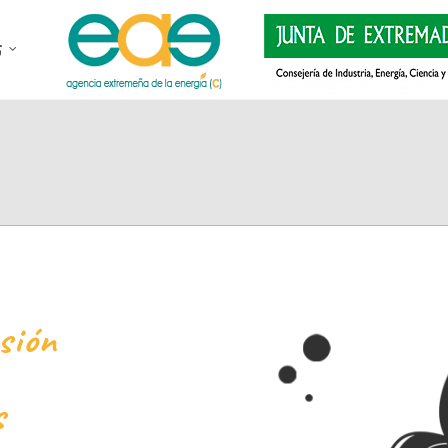
sión
s