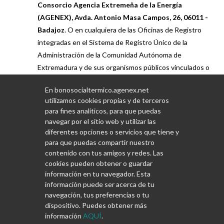
Consorcio Agencia Extremeña de la Energía
(AGENEX), Avda. Antonio Masa Campos, 26, 06011 -
Badajoz
. O en cualquiera de las Oficinas de Registro
integradas en el Sistema de Registro Único de la
Administración de la Comunidad Autónoma de
Extremadura y de sus organismos públicos vinculados o
dependientes. O por cualquiera de las formas previstas
En bonosocialtermico.agenex.net
en el artículo 16.4 de la Ley 39/2015, de 1 de octubre,
utilizamos cookies propias y de terceros
del Procedimiento Administrativo Común de las
para fines analíticos, para que puedas
Administraciones Públicas.
navegar por el sitio web y utilizar las
diferentes opciones o servicios que tiene y
para que puedas compartir nuestro
contenido con tus amigos y redes. Las
cookies pueden obtener o guardar
información en tu navegador. Esta
información puede ser acerca de tu
navegación, tus preferencias o tu
dispositivo. Puedes obtener más
información
AQUÍ
.