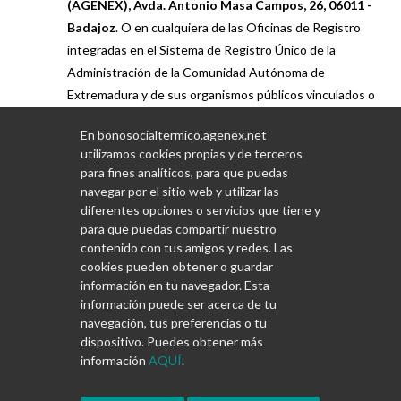
(AGENEX), Avda. Antonio Masa Campos, 26, 06011 -
Badajoz
. O en cualquiera de las Oficinas de Registro
integradas en el Sistema de Registro Único de la
Administración de la Comunidad Autónoma de
Extremadura y de sus organismos públicos vinculados o
dependientes. O por cualquiera de las formas previstas
En bonosocialtermico.agenex.net
en el artículo 16.4 de la Ley 39/2015, de 1 de octubre,
utilizamos cookies propias y de terceros
del Procedimiento Administrativo Común de las
para fines analíticos, para que puedas
Administraciones Públicas.
navegar por el sitio web y utilizar las
diferentes opciones o servicios que tiene y
para que puedas compartir nuestro
contenido con tus amigos y redes. Las
cookies pueden obtener o guardar
información en tu navegador. Esta
información puede ser acerca de tu
navegación, tus preferencias o tu
dispositivo. Puedes obtener más
información
AQUÍ
.