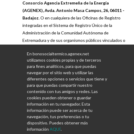
Consorcio Agencia Extremeña de la Energía
(AGENEX), Avda. Antonio Masa Campos, 26, 06011 -
Badajoz
. O en cualquiera de las Oficinas de Registro
integradas en el Sistema de Registro Único de la
Administración de la Comunidad Autónoma de
Extremadura y de sus organismos públicos vinculados o
dependientes. O por cualquiera de las formas previstas
En bonosocialtermico.agenex.net
en el artículo 16.4 de la Ley 39/2015, de 1 de octubre,
utilizamos cookies propias y de terceros
del Procedimiento Administrativo Común de las
para fines analíticos, para que puedas
Administraciones Públicas.
navegar por el sitio web y utilizar las
diferentes opciones o servicios que tiene y
para que puedas compartir nuestro
contenido con tus amigos y redes. Las
cookies pueden obtener o guardar
información en tu navegador. Esta
información puede ser acerca de tu
navegación, tus preferencias o tu
dispositivo. Puedes obtener más
información
AQUÍ
.